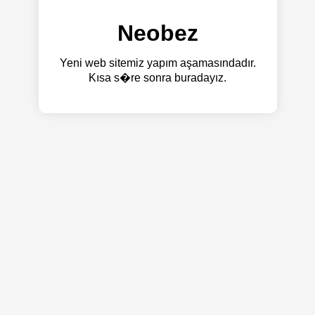
Neobez
Yeni web sitemiz yapım aşamasındadır.
Kısa s�re sonra buradayız.