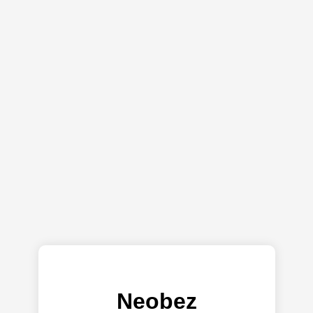
Neobez