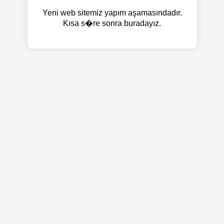
Yeni web sitemiz yapım aşamasındadır.
Kısa s�re sonra buradayız.